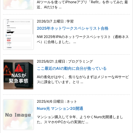
AIツールを使ってiPhoneアプリ「Refit」を作ってみた 最
近、AIだけを ...
2026/3/7 土曜日
:
学習
2025年ネットワークスペシャリスト合格
NW 2025年IPAのネットワークスペシャリスト（通称ネス
ペ）に合格しました。 ...
2025/6/21 土曜日
:
プログラミング
ここ最近のAIの動向に自分が焦っている
AIの進化がはやく、焦りながらまずはメジャーなAIサービ
スに課金しています。とり ...
2025/4/6 日曜日
:
ネット
Nuro光 マンション2G開通
マンション購入して９年、ようやくNuro光開通しまし
た。スマホやPCからの実測だ ...