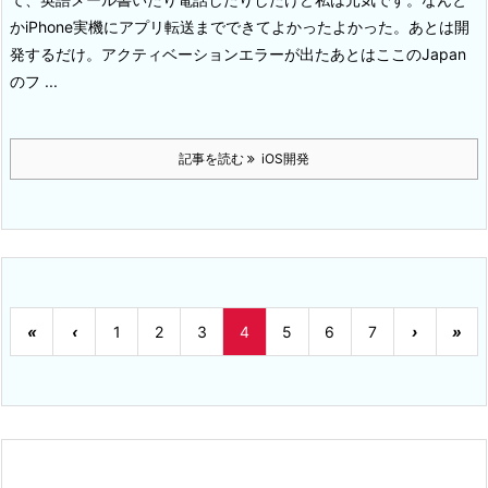
かiPhone実機にアプリ転送までできてよかったよかった。あとは開
発するだけ。
アクティベーションエラーが出たあとはここの
Japan
のフ ...
記事を読む
iOS開発
«
‹
1
2
3
4
5
6
7
›
»