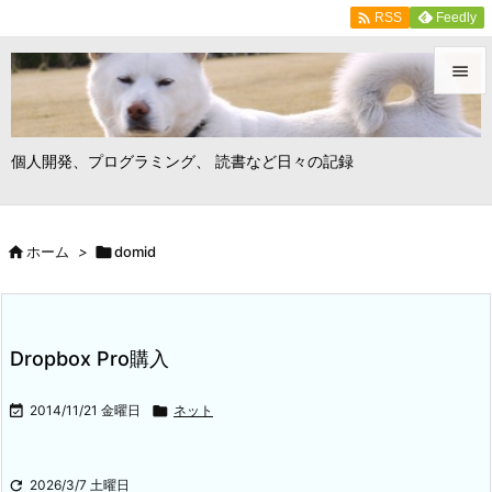

Feedly
RSS


メニュ
個人開発、プログラミング、 読書など日々の記録

サイド


ホーム
>

domid
前へ

次へ

Dropbox Pro購入
検索

2014/11/21 金曜日

ネット

2026/3/7 土曜日