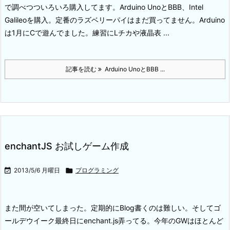
で調べつついろいろ購入してます。
Arduino UnoとBBB、Intel
Galileoを購入。
定番のラズベリーパイはまだ買ってません。
Arduino
は1月にCで遊んでました。練習にLチカや液晶表 ...
記事を読む
Arduino UnoとBBB ...
enchantJS お試しゲーム作成

2013/5/6 月曜日

プログラミング
また間が空いてしまった。定期的にBlog書くのは難しい。
そしてゴ
ールデウイーク最終日にenchant.js弄ってる。
今年のGWはほとんど