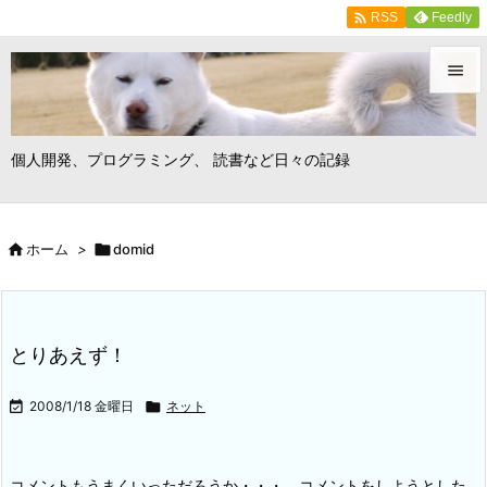

Feedly
RSS


メニュ
個人開発、プログラミング、 読書など日々の記録

サイド


ホーム
>

domid
前へ

次へ

とりあえず！
検索

2008/1/18 金曜日

ネット
コメントもうまくいっただろうか・・・。
コメントをしようとした