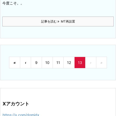
今度こそ。。
記事を読む
MT再設置
«
‹
9
10
11
12
13
›
»
Xアカウント
https://x.com/domidx