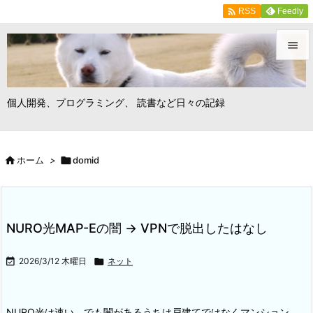

Feedly
RSS


メニュ
個人開発、プログラミング、 読書など日々の記録

サイド


ホーム
>

domid
前へ

次へ

NURO光MAP-Eの闇 → VPNで脱出したはなし
検索

2026/3/12 木曜日

ネット
NURO光は速い。でも闇がある
うちは戸建てではなくマンション