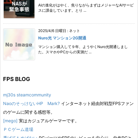
AIの進化がはやく、焦りながらまずはメジャーなAIサービ
スに課金しています。とり ...
2025/4/6 日曜日
:
ネット
Nuro光 マンション2G開通
マンション購入して９年、ようやくNuro光開通しまし
た。スマホやPCからの実測だ ...
FPS BLOG
mj30s steamcommunity
NaoのそっけないHP Mark?
インターネット経由対戦型FPSファン
のゲームに関する感想等。
[mego]
実はカジュアルゲーマーです。
ＰＣゲーム道場
禿げてもめげない
PCパーツやFPSのレビューを中心に、自作PCと