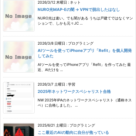
2026/3/12 木曜日
:
ネット
NURO光MAP-Eの闇 → VPNで脱出したはなし
NURO光は速い。でも闇がある うちは戸建てではなくマン
ションで、しかも元々JC ...
2026/3/8 日曜日
:
プログラミング
AIツールを使ってiPhoneアプリ「Refit」を個人開発
してみた
AIツールを使ってiPhoneアプリ「Refit」を作ってみた 最
近、AIだけを ...
2026/3/7 土曜日
:
学習
2025年ネットワークスペシャリスト合格
NW 2025年IPAのネットワークスペシャリスト（通称ネス
ペ）に合格しました。 ...
2025/6/21 土曜日
:
プログラミング
ここ最近のAIの動向に自分が焦っている