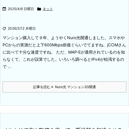

2025/4/6 日曜日

ネット

2026/3/12 木曜日
マンション購入して９年、ようやくNuro光開通しました。スマホや
PCからの実測だと上下600Mbps前後ぐらいでてますね。
jC○Mさん
に比べて十分な速度ですね。 ただ、MAP-Eが適用されているのを知
らなくて、これが誤算でした。
いろいろ調べるとIPv4が枯渇するの
で ...
記事を読む
Nuro光 マンション2G開通