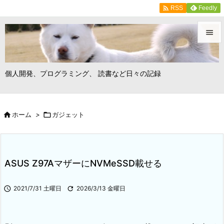

Feedly
RSS


メニュ
個人開発、プログラミング、 読書など日々の記録

サイド


ホーム
>

ガジェット
前へ

次へ

ASUS Z97AマザーにNVMeSSD載せる
検索

2021/7/31 土曜日

2026/3/13 金曜日