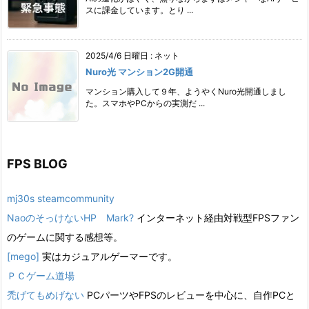
スに課金しています。とり ...
2025/4/6 日曜日
:
ネット
Nuro光 マンション2G開通
マンション購入して９年、ようやくNuro光開通しまし
た。スマホやPCからの実測だ ...
FPS BLOG
mj30s steamcommunity
NaoのそっけないHP Mark?
インターネット経由対戦型FPSファン
のゲームに関する感想等。
[mego]
実はカジュアルゲーマーです。
ＰＣゲーム道場
禿げてもめげない
PCパーツやFPSのレビューを中心に、自作PCと