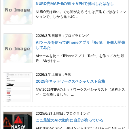
NURO光MAP-Eの闇 → VPNで脱出したはなし
NURO光は速い。でも闇がある うちは戸建てではなくマン
ションで、しかも元々JC ...
2026/3/8 日曜日
:
プログラミング
AIツールを使ってiPhoneアプリ「Refit」を個人開発
してみた
AIツールを使ってiPhoneアプリ「Refit」を作ってみた 最
近、AIだけを ...
2026/3/7 土曜日
:
学習
2025年ネットワークスペシャリスト合格
NW 2025年IPAのネットワークスペシャリスト（通称ネス
ペ）に合格しました。 ...
2025/6/21 土曜日
:
プログラミング
ここ最近のAIの動向に自分が焦っている
AIの進化がはやく、焦りながらまずはメジャーなAIサービ