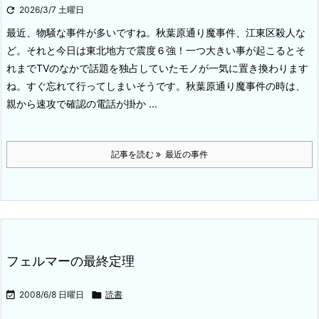

2026/3/7 土曜日
最近、物騒な事件が多いですね。秋葉原通り魔事件、江東区殺人な
ど。それと今日は東北地方で震度６強！
一つ大きい事が起こるとそ
れまでTVのなかで話題を独占していたモノが一気に置き換わります
ね。すぐ忘れて行ってしまいそうです。
秋葉原通り魔事件の時は、
親から速攻で確認の電話が掛か ...
記事を読む
最近の事件
フェルマーの最終定理

2008/6/8 日曜日

読書