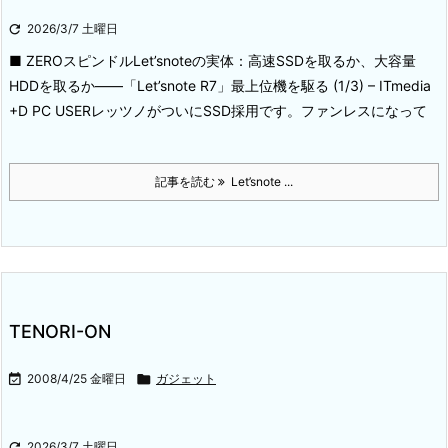

2026/3/7 土曜日
■ ZEROスピンドルLet’snoteの実体：高速SSDを取るか、大容量
HDDを取るか――「Let’snote R7」最上位機を駆る (1/3) – ITmedia
+D PC USER
レッツノがついにSSD採用です。ファンレスになって
記事を読む
Let’snote ...
TENORI-ON

2008/4/25 金曜日

ガジェット

2026/3/7 土曜日