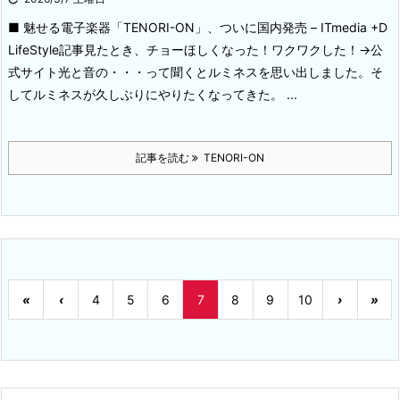
■ 魅せる電子楽器「TENORI-ON」、ついに国内発売 – ITmedia +D
LifeStyle
記事見たとき、チョーほしくなった！ワクワクした！→公
式サイト光と音の・・・って聞くとルミネスを思い出しました。そ
してルミネスが久しぶりにやりたくなってきた。
...
記事を読む
TENORI-ON
«
‹
4
5
6
7
8
9
10
›
»