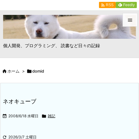

Feedly
RSS


メニュ
個人開発、プログラミング、 読書など日々の記録

サイド


ホーム
>

domid
前へ

次へ

ネオキューブ
検索

2008/6/18 水曜日

雑記

2026/3/7 土曜日