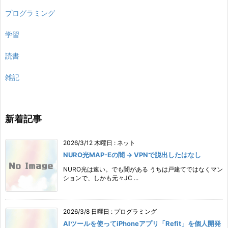
プログラミング
学習
読書
雑記
新着記事
2026/3/12 木曜日
:
ネット
NURO光MAP-Eの闇 → VPNで脱出したはなし
NURO光は速い。でも闇がある うちは戸建てではなくマン
ションで、しかも元々JC ...
2026/3/8 日曜日
:
プログラミング
AIツールを使ってiPhoneアプリ「Refit」を個人開発