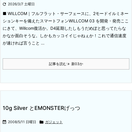

2026/3/7 土曜日
■ WILLCOM｜フルフラット・サーフェースに、2モードイルミネー
ションキーを備えたスマートフォンWILLCOM 03 を開発・発売
ここ
にきて、Willcom復活か。D4延期したしもうだめぽと思ってたらな
かなか面白そうな。しかもカッコイイじゃねぇか！これで通信速度
が速ければ言うこと ...
記事を読む
新03か
10g Silver とEMONSTERげっつ

2008/5/11 日曜日

ガジェット