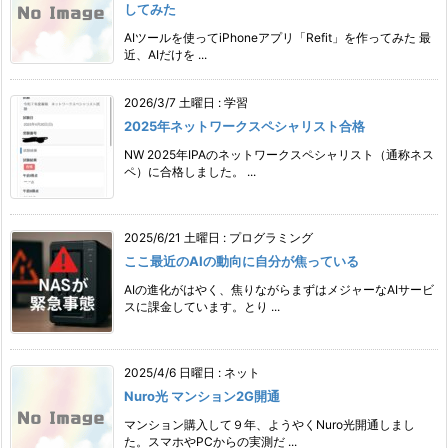
してみた
AIツールを使ってiPhoneアプリ「Refit」を作ってみた 最
近、AIだけを ...
2026/3/7 土曜日
:
学習
2025年ネットワークスペシャリスト合格
NW 2025年IPAのネットワークスペシャリスト（通称ネス
ペ）に合格しました。 ...
2025/6/21 土曜日
:
プログラミング
ここ最近のAIの動向に自分が焦っている
AIの進化がはやく、焦りながらまずはメジャーなAIサービ
スに課金しています。とり ...
2025/4/6 日曜日
:
ネット
Nuro光 マンション2G開通
マンション購入して９年、ようやくNuro光開通しまし
た。スマホやPCからの実測だ ...