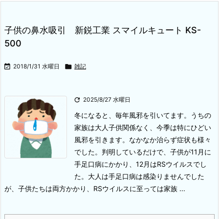
子供の鼻水吸引 新鋭工業 スマイルキュート KS-
500

2018/1/31 水曜日

雑記

2025/8/27 水曜日
冬になると、毎年風邪を引いてます。うちの
家族は大人子供関係なく、今季は特にひどい
風邪を引きます。なかなか治らず症状も様々
でした。判明しているだけで、子供が11月に
手足口病にかかり、12月はRSウイルスでし
た。大人は手足口病は感染りませんでした
が、子供たちは両方かかり、RSウイルスに至っては家族 ...