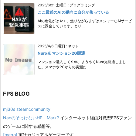
2025/6/21 土曜日
:
プログラミング
ここ最近のAIの動向に自分が焦っている
AIの進化がはやく、焦りながらまずはメジャーなAIサービ
スに課金しています。とり ...
2025/4/6 日曜日
:
ネット
Nuro光 マンション2G開通
マンション購入して９年、ようやくNuro光開通しまし
た。スマホやPCからの実測だ ...
FPS BLOG
mj30s steamcommunity
NaoのそっけないHP Mark?
インターネット経由対戦型FPSファン
のゲームに関する感想等。
[mego]
実はカジュアルゲーマーです。