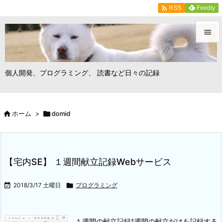

Feedly
RSS


メニュ
個人開発、プログラミング、 読書など日々の記録

サイド


ホーム
>

domid
前へ

次へ

【宅内SE】 １週間献立記録Webサービス
検索

2018/3/17 土曜日

プログラミング
１週間の献立記録
1週間の献立だけを記録する