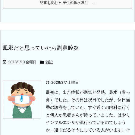
記事を読む
子供の鼻水吸引 ...
風邪だと思っていたら副鼻腔炎

2018/1/19 金曜日

雑記

2026/3/7 土曜日
最初に、出た症状が寒気と発熱、鼻水（青っ
鼻）でした。その日は祝日でしたが、休日当
番の診療をしていた、すぐ近くの内科に行く
と何人か患者さんが待っていました。はやり
インフルエンザが流行っているのでしょう
か、凄くだるそうにしている人がいます。
そ