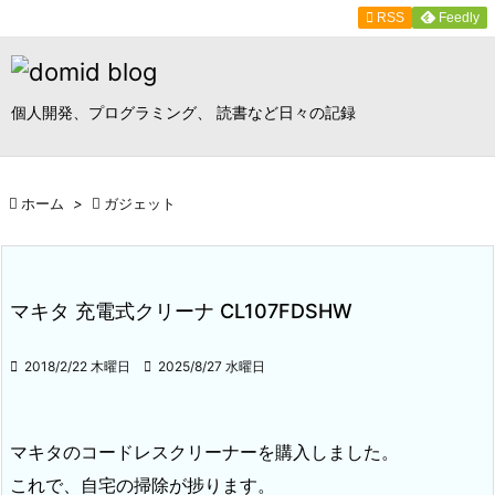

RSS
Feedly

メニュ

個人開発、プログラミング、 読書など日々の記録
サイド

前へ

ホーム
>

ガジェット

次へ

検索
マキタ 充電式クリーナ CL107FDSHW

2018/2/22 木曜日

2025/8/27 水曜日
マキタのコードレスクリーナーを購入しました。
これで、自宅の掃除が捗ります。