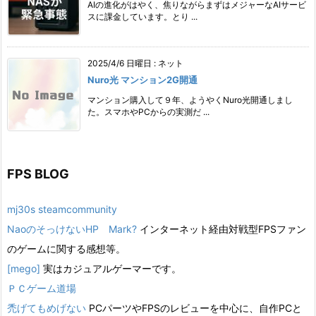
AIの進化がはやく、焦りながらまずはメジャーなAIサービ
スに課金しています。とり ...
2025/4/6 日曜日
:
ネット
Nuro光 マンション2G開通
マンション購入して９年、ようやくNuro光開通しまし
た。スマホやPCからの実測だ ...
FPS BLOG
mj30s steamcommunity
NaoのそっけないHP Mark?
インターネット経由対戦型FPSファン
のゲームに関する感想等。
[mego]
実はカジュアルゲーマーです。
ＰＣゲーム道場
禿げてもめげない
PCパーツやFPSのレビューを中心に、自作PCと