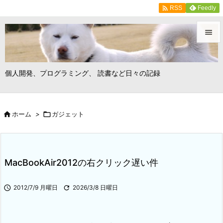

Feedly
RSS


メニュ
個人開発、プログラミング、 読書など日々の記録

サイド


ホーム
>

ガジェット
前へ

次へ

MacBookAir2012の右クリック遅い件
検索

2012/7/9 月曜日

2026/3/8 日曜日