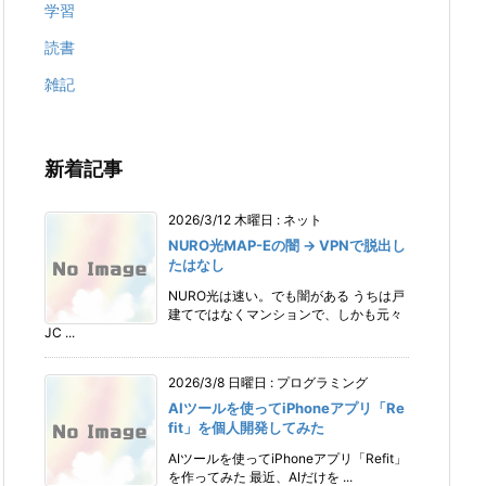
学習
読書
雑記
新着記事
2026/3/12 木曜日
:
ネット
NURO光MAP-Eの闇 → VPNで脱出し
たはなし
NURO光は速い。でも闇がある うちは戸
建てではなくマンションで、しかも元々
JC ...
2026/3/8 日曜日
:
プログラミング
AIツールを使ってiPhoneアプリ「Re
fit」を個人開発してみた
AIツールを使ってiPhoneアプリ「Refit」
を作ってみた 最近、AIだけを ...