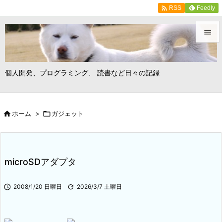

Feedly
RSS


メニュ
個人開発、プログラミング、 読書など日々の記録

サイド


ホーム
>

ガジェット
前へ

次へ

microSDアダプタ
検索

2008/1/20 日曜日

2026/3/7 土曜日