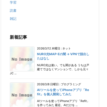
学習
読書
雑記
新着記事
2026/3/12 木曜日
:
ネット
NURO光MAP-Eの闇 → VPNで脱出し
たはなし
NURO光は速い。でも闇がある うちは戸
建てではなくマンションで、しかも元々
JC ...
2026/3/8 日曜日
:
プログラミング
AIツールを使ってiPhoneアプリ「Re
fit」を個人開発してみた
AIツールを使ってiPhoneアプリ「Refit」
を作ってみた 最近、AIだけを ...