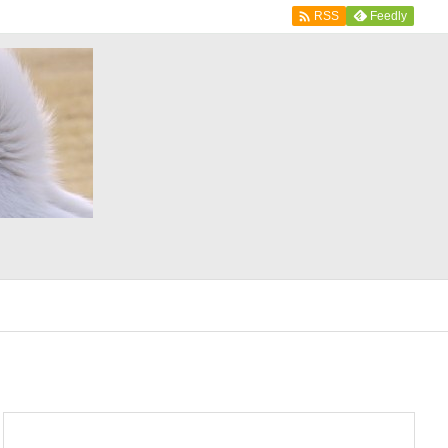

Feedly
RSS