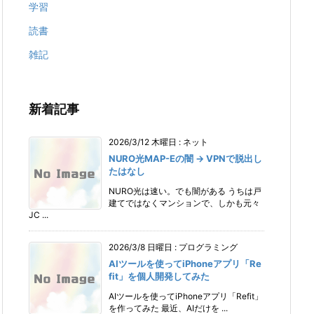
学習
読書
雑記
新着記事
2026/3/12 木曜日
:
ネット
NURO光MAP-Eの闇 → VPNで脱出し
たはなし
NURO光は速い。でも闇がある うちは戸
建てではなくマンションで、しかも元々
JC ...
2026/3/8 日曜日
:
プログラミング
AIツールを使ってiPhoneアプリ「Re
fit」を個人開発してみた
AIツールを使ってiPhoneアプリ「Refit」
を作ってみた 最近、AIだけを ...