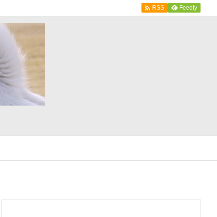

Feedly
RSS