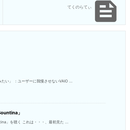

てくのらてぃ
い」 ：ユーザーに我慢させないVAIO ...
ntina」
ina」を聴く これは・・・、最初見た ...