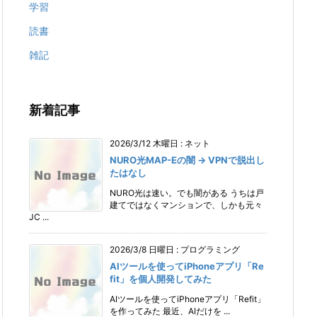
学習
読書
雑記
新着記事
2026/3/12 木曜日
:
ネット
NURO光MAP-Eの闇 → VPNで脱出し
たはなし
NURO光は速い。でも闇がある うちは戸
建てではなくマンションで、しかも元々
JC ...
2026/3/8 日曜日
:
プログラミング
AIツールを使ってiPhoneアプリ「Re
fit」を個人開発してみた
AIツールを使ってiPhoneアプリ「Refit」
を作ってみた 最近、AIだけを ...