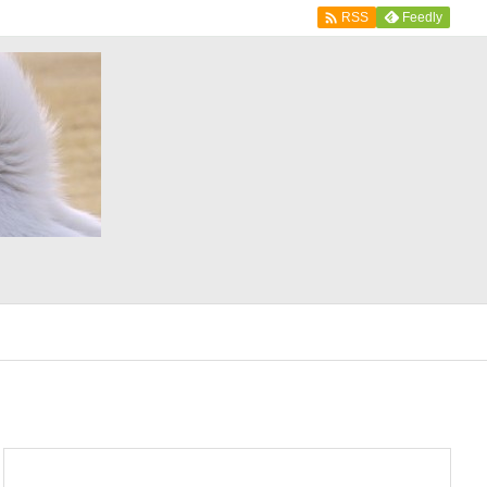

Feedly
RSS