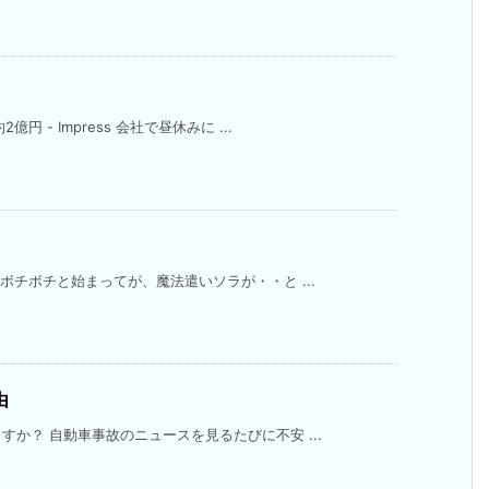
 - Impress 会社で昼休みに ...
ボチボチと始まってが、魔法遣いソラが・・と ...
由
か？ 自動車事故のニュースを見るたびに不安 ...