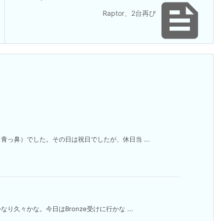

Raptor、2台再び
っ鼻）でした。その日は祝日でしたが、休日当 ...
久々かな。今日はBronze受けに行かな ...