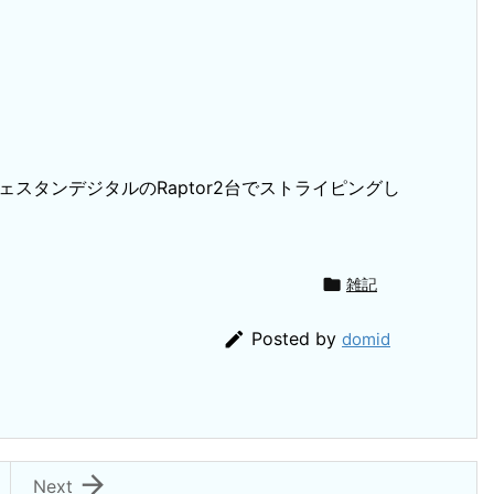
ウェスタンデジタルのRaptor2台でストライピングし

雑記

Posted by
domid

Next