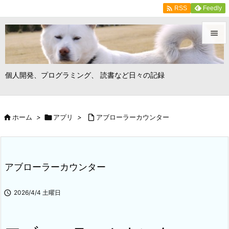

Feedly
RSS


メニュ
個人開発、プログラミング、 読書など日々の記録

前へ


ホーム
>

アプリ
>

アブローラーカウンター
次へ

検索
アブローラーカウンター

2026/4/4 土曜日