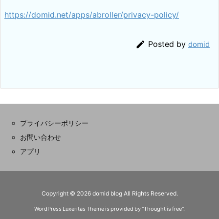
https://domid.net/apps/abroller/privacy-policy/

Posted by
domid
プライバシーポリシー
お問い合わせ
アプリ
Copyright ©
2026
domid blog
All Rights Reserved.
WordPress Luxeritas Theme is provided by "
Thought is free
".