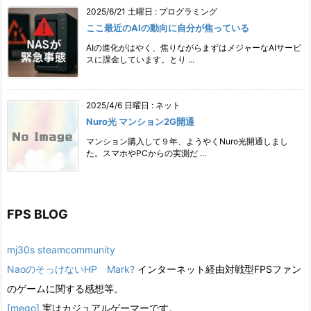
2025/6/21 土曜日
:
プログラミング
ここ最近のAIの動向に自分が焦っている
AIの進化がはやく、焦りながらまずはメジャーなAIサービ
スに課金しています。とり ...
2025/4/6 日曜日
:
ネット
Nuro光 マンション2G開通
マンション購入して９年、ようやくNuro光開通しまし
た。スマホやPCからの実測だ ...
FPS BLOG
mj30s steamcommunity
NaoのそっけないHP Mark?
インターネット経由対戦型FPSファン
のゲームに関する感想等。
[mego]
実はカジュアルゲーマーです。