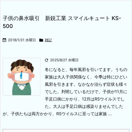
子供の鼻水吸引 新鋭工業 スマイルキュート KS-
500

2018/1/31 水曜日

雑記

2025/8/27 水曜日
冬になると、毎年風邪を引いてます。うちの
家族は大人子供関係なく、今季は特にひどい
風邪を引きます。なかなか治らず症状も様々
でした。判明しているだけで、子供が11月に
手足口病にかかり、12月はRSウイルスでし
た。大人は手足口病は感染りませんでした
が、子供たちは両方かかり、RSウイルスに至っては家族 ...