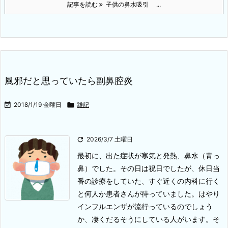
記事を読む
子供の鼻水吸引 ...
風邪だと思っていたら副鼻腔炎

2018/1/19 金曜日

雑記

2026/3/7 土曜日
最初に、出た症状が寒気と発熱、鼻水（青っ
鼻）でした。その日は祝日でしたが、休日当
番の診療をしていた、すぐ近くの内科に行く
と何人か患者さんが待っていました。はやり
インフルエンザが流行っているのでしょう
か、凄くだるそうにしている人がいます。
そ