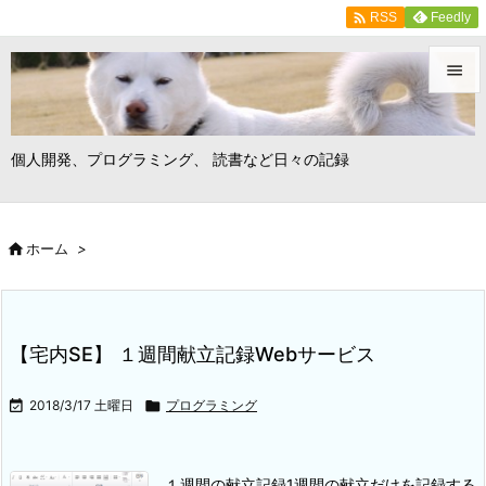

Feedly
RSS


メニュ
個人開発、プログラミング、 読書など日々の記録

サイド


ホーム
>
前へ

次へ

【宅内SE】 １週間献立記録Webサービス
検索

2018/3/17 土曜日

プログラミング
１週間の献立記録
1週間の献立だけを記録する