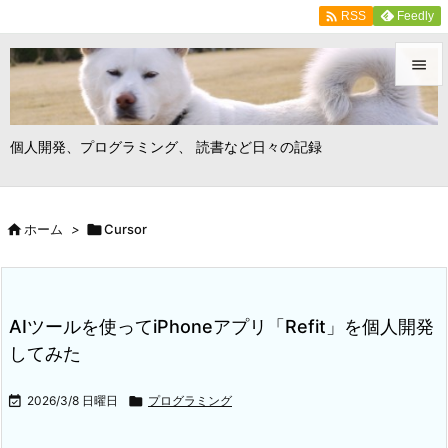

Feedly
RSS


メニュ
個人開発、プログラミング、 読書など日々の記録

サイド


ホーム
>

Cursor
前へ

次へ

AIツールを使ってiPhoneアプリ「Refit」を個人開発
検索
してみた

2026/3/8 日曜日

プログラミング