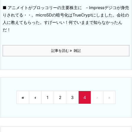
■ アニメイトがブロッコリーの主要株主に - Impress
デジコが身売
りされてる・・。
microSDの暗号化はTrueCryptにしました。会社の
人に教えてもらった。すげーいい！何でいままで知らなかったん
だ！
記事を読む
雑記
«
‹
1
2
3
4
›
»