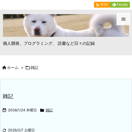

Feedly
RSS


メニュ
個人開発、プログラミング、 読書など日々の記録

サイド


ホーム
>

雑記
前へ

次へ

雑記
検索

2008/1/24 木曜日

雑記

2026/3/7 土曜日