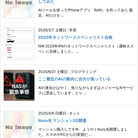
してみた
AIツールを使ってiPhoneアプリ「Refit」を作ってみた 最
近、AIだけを ...
2026/3/7 土曜日
:
学習
2025年ネットワークスペシャリスト合格
NW 2025年IPAのネットワークスペシャリスト（通称ネス
ペ）に合格しました。 ...
2025/6/21 土曜日
:
プログラミング
ここ最近のAIの動向に自分が焦っている
AIの進化がはやく、焦りながらまずはメジャーなAIサービ
スに課金しています。とり ...
2025/4/6 日曜日
:
ネット
Nuro光 マンション2G開通
マンション購入して９年、ようやくNuro光開通しまし
た。スマホやPCからの実測だ ...