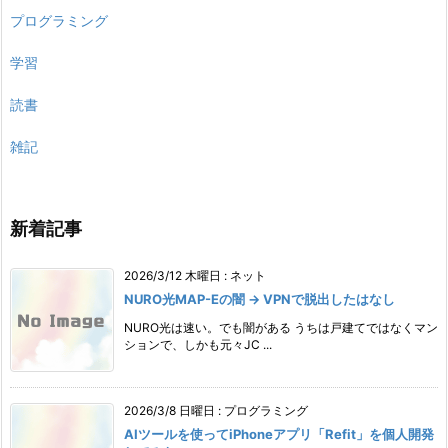
プログラミング
学習
読書
雑記
新着記事
2026/3/12 木曜日
:
ネット
NURO光MAP-Eの闇 → VPNで脱出したはなし
NURO光は速い。でも闇がある うちは戸建てではなくマン
ションで、しかも元々JC ...
2026/3/8 日曜日
:
プログラミング
AIツールを使ってiPhoneアプリ「Refit」を個人開発